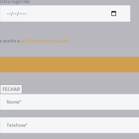
Data Sugerida:
 e aceito a
política de privacidade
.
FECHAR