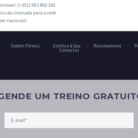
emóvel: (+351) 963 860 165
sto da chamada para a rede
el nacional)
Golden Fitness
Estética & Spa
Recrutamento
P
Contactos
GENDE UM TREINO GRATUIT